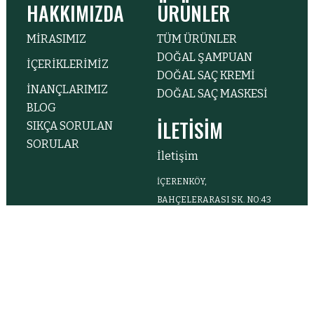
HAKKIMIZDA
ÜRÜNLER
MİRASIMIZ
TÜM ÜRÜNLER
DOĞAL ŞAMPUAN
İÇERİKLERİMİZ
DOĞAL SAÇ KREMİ
İNANÇLARIMIZ
DOĞAL SAÇ MASKESİ
BLOG
İLETİSİM
SIKÇA SORULAN
SORULAR
İletişim
İÇERENKÖY,
BAHÇELERARASI SK. NO:43
KAT:24, 34638 ATAŞEHIR/
İSTANBUL
(0216) 464 87 87
BİZİ TAKİP EDİN