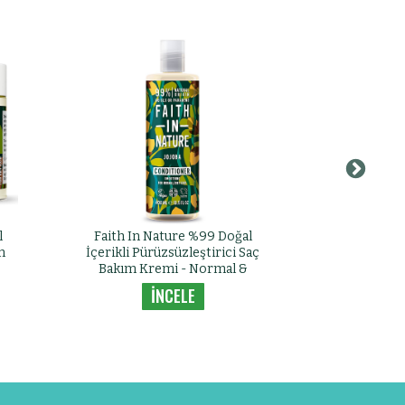
l
Faith In Nature %99 Doğal
Faith In 
m
İçerikli Pürüzsüzleştirici Saç
İçerikli Rah
Bakım Kremi - Normal &
Kremi - 
Kuruya Dönük Saçlar İçin
Dönük Saçl
İNCELE
Jojoba
S