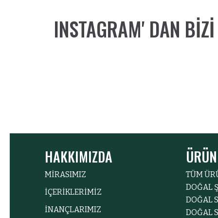
INSTAGRAM' DAN BIZ
HAKKIMIZDA
ÜRÜN
MİRASIMIZ
TÜM ÜR
DOĞAL 
İÇERİKLERİMİZ
DOĞAL S
İNANÇLARIMIZ
DOĞAL S