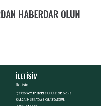
ARDAN HABERDAR OLUN
İLETİSİM
İletişim
İÇERENKÖY, BAHÇELERARASI SK. NO:43
KAT:24, 34638 ATAŞEHIR/İSTANBUL