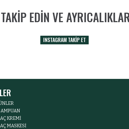
I TAKIP EDIN VE AYRICALIKL
INSTAGRAM TAKİP ET
LER
ÜNLER
ŞAMPUAN
AÇ KREMİ
AÇ MASKESİ