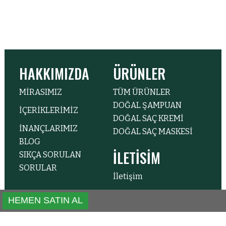
HAKKIMIZDA
ÜRÜNLER
MİRASIMIZ
TÜM ÜRÜNLER
DOĞAL ŞAMPUAN
İÇERİKLERİMİZ
DOĞAL SAÇ KREMİ
İNANÇLARIMIZ
DOĞAL SAÇ MASKESİ
BLOG
İLETİSİM
SIKÇA SORULAN
SORULAR
İletişim
İÇERENKÖY,
HEMEN SATIN AL
BAHÇELERARASI SK. NO:43
KAT:24, 34638 ATAŞEHIR/