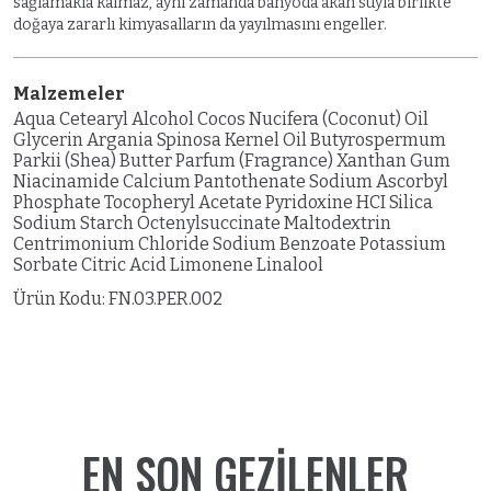
sağlamakla kalmaz, aynı zamanda banyoda akan suyla birlikte
doğaya zararlı kimyasalların da yayılmasını engeller.
Malzemeler
Aqua Cetearyl Alcohol Cocos Nucifera (Coconut) Oil
Glycerin Argania Spinosa Kernel Oil Butyrospermum
Parkii (Shea) Butter Parfum (Fragrance) Xanthan Gum
Niacinamide Calcium Pantothenate Sodium Ascorbyl
Phosphate Tocopheryl Acetate Pyridoxine HCI Silica
Sodium Starch Octenylsuccinate Maltodextrin
Centrimonium Chloride Sodium Benzoate Potassium
Sorbate Citric Acid Limonene Linalool
Ürün Kodu:
FN.03.PER.002
EN SON GEZILENLER