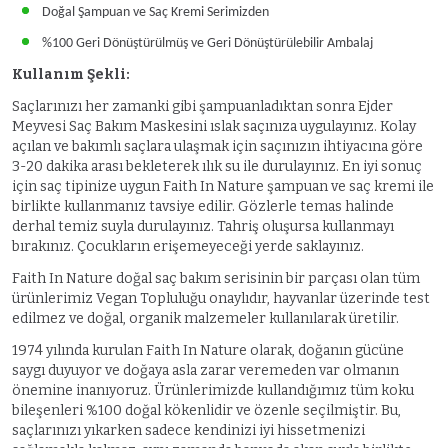
Doğal Şampuan ve Saç Kremi Serimizden
%100 Geri Dönüştürülmüş ve Geri Dönüştürülebilir Ambalaj
Kullanım Şekli:
Saçlarınızı her zamanki gibi şampuanladıktan sonra Ejder
Meyvesi Saç Bakım Maskesini ıslak saçınıza uygulayınız. Kolay
açılan ve bakımlı saçlara ulaşmak için saçınızın ihtiyacına göre
3-20 dakika arası bekleterek ılık su ile durulayınız. En iyi sonuç
için saç tipinize uygun Faith In Nature şampuan ve saç kremi ile
birlikte kullanmanız tavsiye edilir. Gözlerle temas halinde
derhal temiz suyla durulayınız. Tahriş oluşursa kullanmayı
bırakınız. Çocukların erişemeyeceği yerde saklayınız.
Faith In Nature doğal saç bakım serisinin bir parçası olan tüm
ürünlerimiz Vegan Topluluğu onaylıdır, hayvanlar üzerinde test
edilmez ve doğal, organik malzemeler kullanılarak üretilir.
1974 yılında kurulan Faith In Nature olarak, doğanın gücüne
saygı duyuyor ve doğaya asla zarar veremeden var olmanın
önemine inanıyoruz. Ürünlerimizde kullandığımız tüm koku
bileşenleri %100 doğal kökenlidir ve özenle seçilmiştir. Bu,
saçlarınızı yıkarken sadece kendinizi iyi hissetmenizi