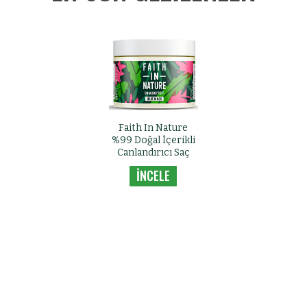
Faith In Nature
%99 Doğal İçerikli
Canlandırıcı Saç
Bakım Maskesi -
İNCELE
Tüm Saç Tipleri
İçin Ejder Meyvesi