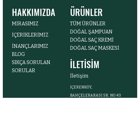
HAKKIMIZDA
ÜRÜNLER
MİRASIMIZ
TÜM ÜRÜNLER
DOĞAL ŞAMPUAN
İÇERİKLERİMİZ
DOĞAL SAÇ KREMİ
İNANÇLARIMIZ
DOĞAL SAÇ MASKESİ
BLOG
İLETİSİM
SIKÇA SORULAN
SORULAR
İletişim
İÇERENKÖY,
BAHÇELERARASI SK. NO:43
KAT:24, 34638 ATAŞEHIR/
İSTANBUL
(0216) 464 87 87
BİZİ TAKİP EDİN