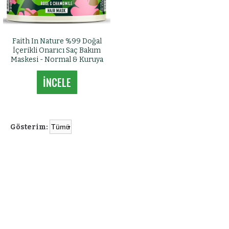
Faith In Nature %99 Doğal
İçerikli Onarıcı Saç Bakım
Maskesi - Normal & Kuruya
Dönük Saçlar İçin Gül &
Papatya
İNCELE
Gösterim: