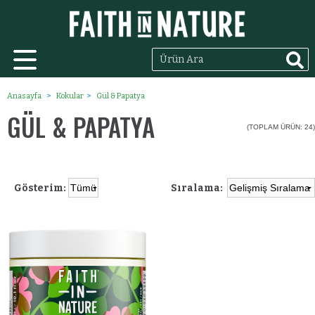
Anasayfa
Kokular
Gül & Papatya
GÜL & PAPATYA
(TOPLAM ÜRÜN: 24)
Gösterim:
Sıralama: